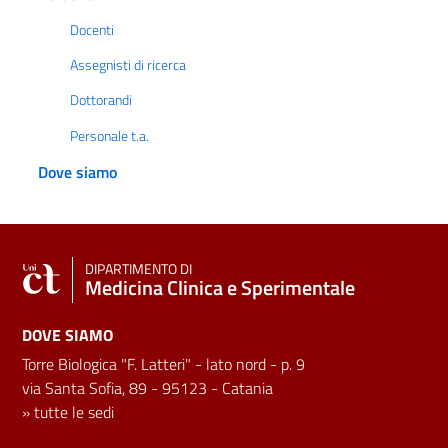
Docenti
Assegnisti di ricerca
Dottorandi
Personale t.a.
Dove siamo
DIPARTIMENTO DI
Medicina Clinica e Sperimentale
DOVE SIAMO
Torre Biologica "F. Latteri" - lato nord - p. 9
via Santa Sofia, 89 - 95123 - Catania
»
tutte le sedi