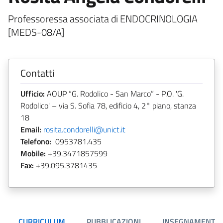
Professoressa associata di ENDOCRINOLOGIA
[MEDS-08/A]
Contatti
Ufficio:
AOUP “G. Rodolico - San Marco” - P.O. 'G.
Rodolico' – via S. Sofia 78, edificio 4, 2° piano, stanza
18
Email:
rosita.condorelli@unict.it
Telefono:
0953781.435
Mobile:
+39.3471857599
Fax:
+39.095.3781435
CURRICULUM
PUBBLICAZIONI
INSEGNAMENTI