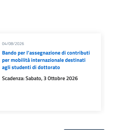
04/08/2026
31/07/
Bando per l’assegnazione di contributi
Elezion
per mobilità internazionale destinati
Dirett
agli studenti di dottorato
quadr
Scadenza: Sabato, 3 Ottobre 2026
Si pubbl
elezio
Medici