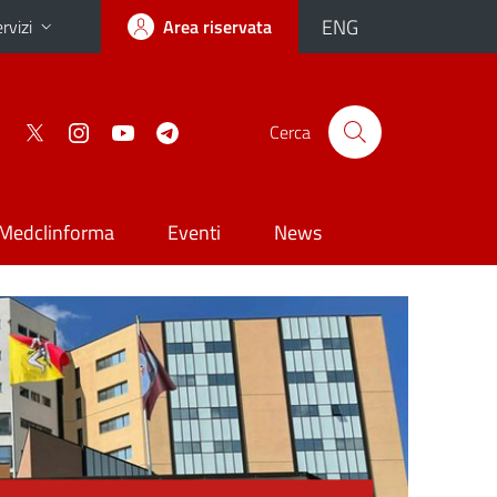
ENG
rvizi
Area riservata
Cerca
Medclinforma
Eventi
News