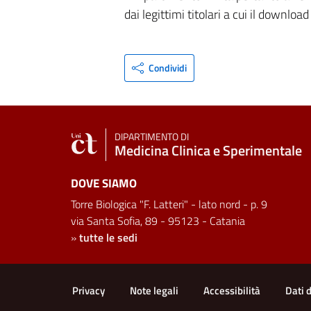
dai legittimi titolari a cui il downloa
Condividi
DIPARTIMENTO DI
Medicina Clinica e Sperimentale
DOVE SIAMO
Torre Biologica "F. Latteri" - lato nord - p. 9
via Santa Sofia, 89 - 95123 - Catania
»
tutte le sedi
Link e informazioni utili
Privacy
Note legali
Accessibilità
Dati 