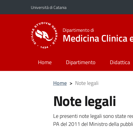
Vai al contenuto principale
Vai al menu di navigazione
Università di Catania
Dipartimento di
Medicina Clinica 
Home
Dipartimento
Didattica
Home
>
Note legali
Note legali
Le presenti note legali sono state r
PA del 2011 del Ministro della pubbl