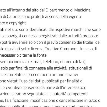
mato all'interno del sito del Dipartimento di Medicina
à di Catania sono protetti ai sensi della vigente
ore e copyright.
ti nel sito sono identificati dai rispettivi marchi che sono
 o copyright concessi o registrati dalle autorità preposte.
 potrà avvenire solo con il previo consenso dei titolari dei
nte rilasciati sotto licenza Creative Commons. In caso di
 necessario citarne la fonte.
 esempio indirizzo e-mail, telefono, numero di fax)
solo per finalità connesse alle attività istituzionali di
enze correlate ai procedimenti amministrativi
o vietati l'uso dei dati pubblicati per finalità di
i preventivo consenso da parte dell'interessato e
lazioni saranno segnalate alle autorità competenti.
e, falsificazione, modificazione o cancellazione in tutto o
azioni pubblicate, ovvero impedimento o turbamento del