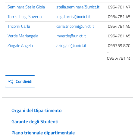
Seminara Stella Gioia
stella.seminara@unict.it
0954781.477
Torrisi Luigi Saverio
luigi.torrisi@unict.it
0954781.452
Tricomi Carla
carla.tricomi@unict.it
0954781.456
Verde Mariangela
mverde@unict.it
0954781.455
Zingale Angela
azingale@unict.it
095759.8702
-
095 .4781.459
Condividi
Organi del Dipartimento
Garante degli Studenti
Piano triennale dipartimentale