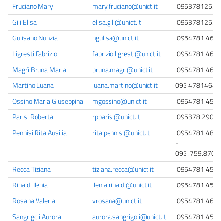
Fruciano Mary
mary.fruciano@unict.it
0953781253
Gili Elisa
elisa.gili@unict.it
0953781253
Gulisano Nunzia
ngulisa@unict.it
0954781.461
Ligresti Fabrizio
fabrizio.ligresti@unict.it
0954781.463
Magrì Bruna Maria
bruna.magri@unict.it
0954781.462
Martino Luana
luana.martino@unict.it
095 4781464
Ossino Maria Giuseppina
mgossino@unict.it
0954781.458
Parisi Roberta
rpparisi@unict.it
095378.2907
Pennisi Rita Ausilia
rita.pennisi@unict.it
0954781.487
-
095 .759.8702
Recca Tiziana
tiziana.recca@unict.it
0954781.454
Rinaldi Ilenia
ilenia.rinaldi@unict.it
0954781.457
Rosana Valeria
vrosana@unict.it
0954781.466
Sangrigoli Aurora
aurora.sangrigoli@unict.it
0954781.452