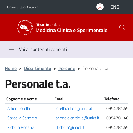
Vai al contenuto principale
Vai al menu di navigazione
ENG
Università di Catania
Dipartimento di
Medicina Clinica e Sperimentale
Vai ai contenuti correlati
Home
>
Dipartimento
>
Persone
>
Personale t.a.
Personale t.a.
Cognome e nome
Email
Telefono
Alfieri Lorella
lorella.alfieri@unict.it
0954781.450
Cardella Carmelo
carmelo.cardella@unict.it
0954781.467
Fichera Rosaria
rfichera@unict.it
0954781.451