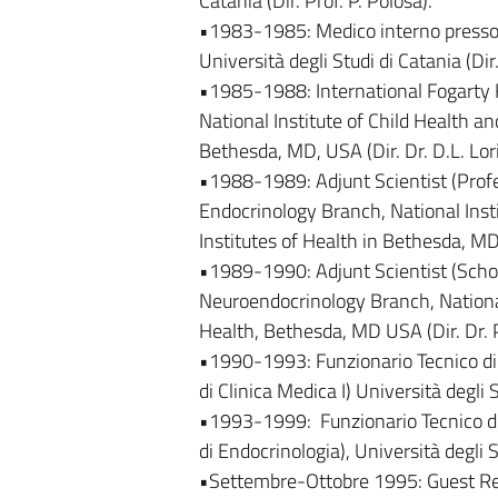
Catania (Dir. Prof. P. Polosa).
•1983-1985: Medico interno presso l’
Università degli Studi di Catania (Dir.
•1985-1988: International Fogarty 
National Institute of Child Health 
Bethesda, MD, USA (Dir. Dr. D.L. Lor
•1988-1989: Adjunt Scientist (Profe
Endocrinology Branch, National Ins
Institutes of Health in Bethesda, MD,
•1989-1990: Adjunt Scientist (Schola
Neuroendocrinology Branch, National 
Health, Bethesda, MD USA (Dir. Dr. P
•1990-1993: Funzionario Tecnico di VIII
di Clinica Medica I) Università degli S
•1993-1999: Funzionario Tecnico di VI
di Endocrinologia), Università degli S
•Settembre-Ottobre 1995: Guest Re