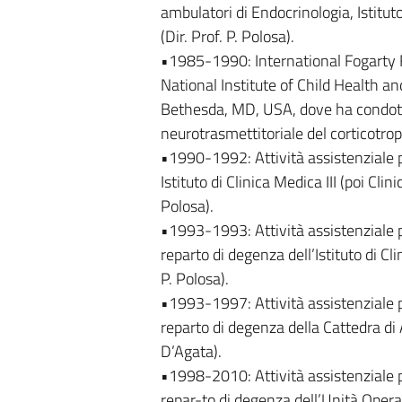
ambulatori di Endocrinologia, Istituto
(Dir. Prof. P. Polosa).
•1985-1990: International Fogarty 
National Institute of Child Health 
Bethesda, MD, USA, dove ha condott
neurotrasmettitoriale del corticotr
•1990-1992: Attività assistenziale p
Istituto di Clinica Medica III (poi Clin
Polosa).
•1993-1993: Attività assistenziale p
reparto di degenza dell’Istituto di Cli
P. Polosa).
•1993-1997: Attività assistenziale p
reparto di degenza della Cattedra di A
D’Agata).
•1998-2010: Attività assistenziale p
repar-to di degenza dell’Unità Opera