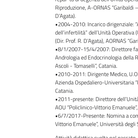
Riproduzione, A-ORNAS “Garibaldi – S
D’Agata).
•2004-2010: Incarico dirigenziale: “At
dell’infertilità” dell’Unità Operativa
(Dir. Prof. R. D’Agata), AORNAS “Garib
•8/1/2007-15/4/2007: Direttore fac
Andrologia ed Endocrinologia della R
Ascoli - Tomaselli”, Catania.
•2010-2011: Dirigente Medico, U.O.C.
Azienda Ospedaliero-Universitaria “Po
Catania.
•2011-presente: Direttore dell’Unit
AOU “Policlinico-Vittorio Emanuele”, 
•6/7/2017-Presente: Nomina a comp
Vittorio Emanuele”, Università degli S
Attività didattica svolta nel passato