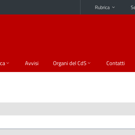
Rubrica
Se
ica
Avvisi
Organi del CdS
Contatti