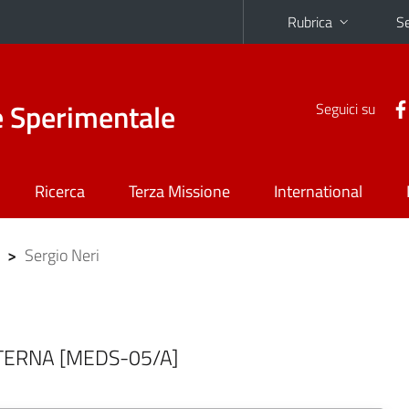
Rubrica
Se
e Sperimentale
Seguici su
Ricerca
Terza Missione
International
>
Sergio Neri
INTERNA [MEDS-05/A]