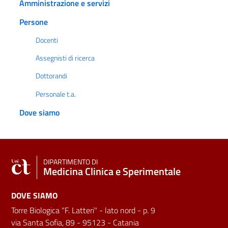
Amministrazione e servizi
Persone
Docenti
Assegnisti di ricerca
Dottorandi
Personale t.a.
Dove siamo
DIPARTIMENTO DI
Medicina Clinica e Sperimentale
DOVE SIAMO
Torre Biologica "F. Latteri" - lato nord - p. 9
via Santa Sofia, 89 - 95123 - Catania