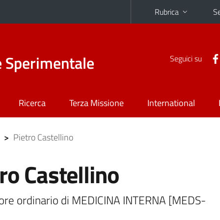
Rubrica
Se
e Sperimentale
Seguici su
Ricerca
Terza Missione
International
>
Pietro Castellino
ro Castellino
ore ordinario di MEDICINA INTERNA [MEDS-