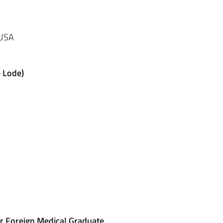
 USA
e Lode)
 Foreign Medical Graduate