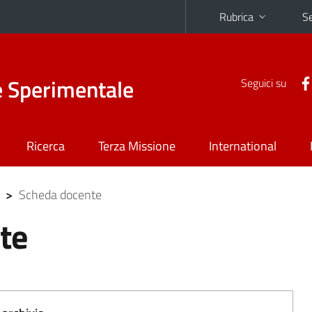
Rubrica
Se
e Sperimentale
Seguici su
Ricerca
Terza Missione
International
>
Scheda docente
te