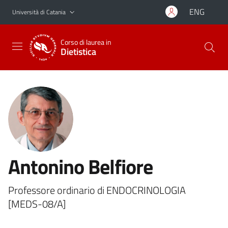
Vai al contenuto principale
Vai al menu di navigazione
ENG
Università di Catania
Corso di laurea in
Dietistica
Antonino Belfiore
Professore ordinario di ENDOCRINOLOGIA
[MEDS-08/A]