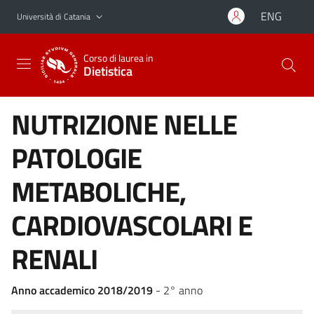
Vai al contenuto principale
Vai al menu di navigazione
ENG
Università di Catania
Corso di laurea in
Dietistica
NUTRIZIONE NELLE
PATOLOGIE
METABOLICHE,
CARDIOVASCOLARI E
RENALI
Anno accademico 2018/2019
- 2° anno