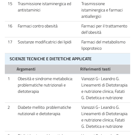
15
Trasmissione istaminergica ed
Trasmissione
antistaminici
istaminergica e farmaci
antiallergici
16
Farmaci contro obesitá
Farmaci per il trattamento
dell’obesità
17
Sostanze modificatrici dei lipidi
Farmaci del metabolismo
lipoproteico
SCIENZE TECNICHE E DIETETICHE APPLICATE
Argomenti
Riferimenti testi
1
Obesità e sindrome metabolica:
Vanozzi G- Leandro G.
problematiche nutrizionali e
Lineamenti di Dietoterapia
dietoterapia
e nutrizione clinica; Fatati
G. Dietetica e nutrizione
2
Diabete mellito: problematiche
Vanozzi G- Leandro G.
nutizionali e dietoterapia
Lineamenti di Dietoterapia
e nutrizione clinica; Fatati
G. Dietetica e nutrizione