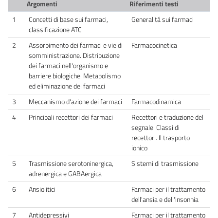
Argomenti
Riferimenti testi
1
Concetti di base sui farmaci,
Generalitá sui farmaci
classificazione ATC
2
Assorbimento dei farmaci e vie di
Farmacocinetica
somministrazione. Distribuzione
dei farmaci nell'organismo e
barriere biologiche. Metabolismo
ed eliminazione dei farmaci
3
Meccanismo d'azione dei farmaci
Farmacodinamica
4
Principali recettori dei farmaci
Recettori e traduzione del
segnale. Classi di
recettori. Il trasporto
ionico
5
Trasmissione serotoninergica,
Sistemi di trasmissione
adrenergica e GABAergica
6
Ansiolitici
Farmaci per il trattamento
dell'ansia e dell'insonnia
7
Antidepressivi
Farmaci per il trattamento