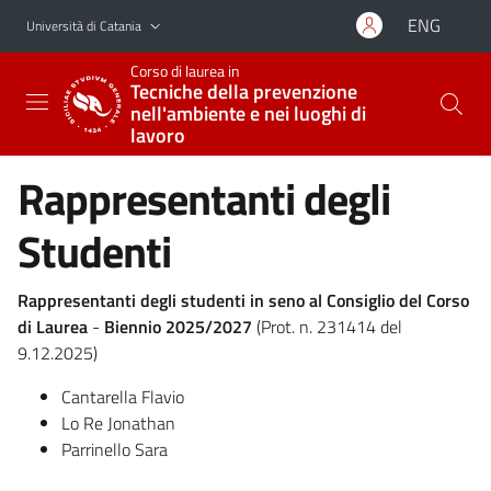
Vai al contenuto principale
Vai al menu di navigazione
ENG
Università di Catania
Corso di laurea in
Tecniche della prevenzione
nell'ambiente e nei luoghi di
lavoro
Rappresentanti degli
Studenti
Rappresentanti degli studenti in seno al Consiglio del Corso
di Laurea
-
Biennio 2025/2027
(Prot. n. 231414 del
9.12.2025)
Cantarella Flavio
Lo Re Jonathan
Parrinello Sara