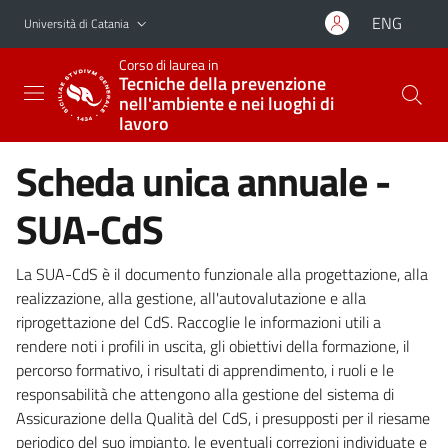
Vai al contenuto principale
Vai al menu di navigazione
ENG
Università di Catania
Corso di laurea in
Tecniche della prevenzione
nell'ambiente e nei luoghi di
lavoro
Scheda unica annuale -
SUA-CdS
La SUA-CdS è il documento funzionale alla progettazione, alla
realizzazione, alla gestione, all'autovalutazione e alla
riprogettazione del CdS. Raccoglie le informazioni utili a
rendere noti i profili in uscita, gli obiettivi della formazione, il
percorso formativo, i risultati di apprendimento, i ruoli e le
responsabilità che attengono alla gestione del sistema di
Assicurazione della Qualità del CdS, i presupposti per il riesame
periodico del suo impianto, le eventuali correzioni individuate e