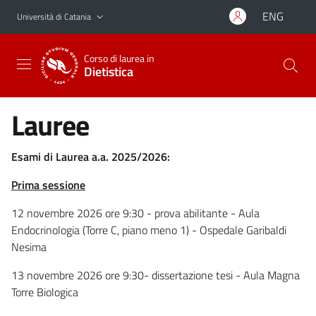
Vai al contenuto principale
Vai al menu di navigazione
ENG
Università di Catania
Corso di laurea in
Dietistica
Lauree
Esami di Laurea a.a. 2025/2026:
Prima sessione
12 novembre 2026 ore 9:30 - prova abilitante - Aula
Endocrinologia (Torre C, piano meno 1) - Ospedale Garibaldi
Nesima
13 novembre 2026 ore 9:30- dissertazione tesi - Aula Magna
Torre Biologica