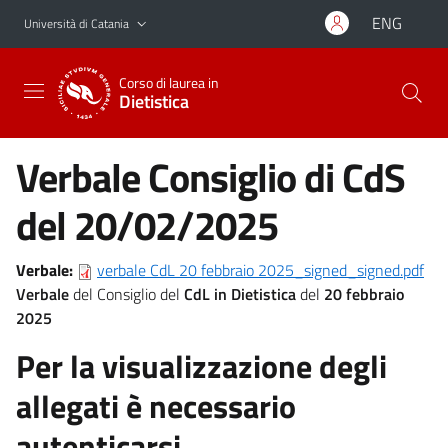
Vai al contenuto principale
Vai al menu di navigazione
ENG
Università di Catania
Corso di laurea in
Dietistica
Verbale Consiglio di CdS
del 20/02/2025
Verbale:
verbale CdL 20 febbraio 2025_signed_signed.pdf
Verbale
del Consiglio del
CdL in
Dietistica
del
20
febbraio
2025
Per la visualizzazione degli
allegati è necessario
autenticarsi.