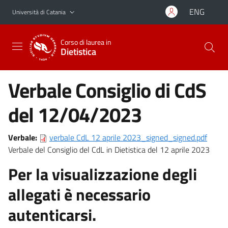
Vai al contenuto principale
Vai al menu di navigazione
ENG
Università di Catania
Corso di laurea in
Dietistica
Verbale Consiglio di CdS
del 12/04/2023
Verbale:
verbale CdL 12 aprile 2023_signed_signed.pdf
Verbale del Consiglio del CdL in Dietistica del 12 aprile 2023
Per la visualizzazione degli
allegati è necessario
autenticarsi.