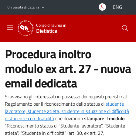
Vai al contenuto principale
Vai al menu di navigazione
ENG
Università di Catania
Corso di laurea in
Dietistica
Procedura inoltro
modulo ex art. 27 - nuova
email dedicata
Si avvisano gli interessati in possesso dei requisiti previsti dal
Regolamento per il riconoscimento dello status di
studente
lavoratore, studente atleta, studente in situazione di difficoltà
e studente con disabilità
che dovranno
stampare il modulo
“Riconoscimento status di "Studente lavoratore", "Studente
atleta", "Studente in difficoltà" (art. 30, ex art. 27,