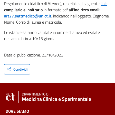
Regolamento didattico di Ateneo), reperibile al seguente
link
,
compilarlo e inoltrarlo
in formato pdf
all'indirizzo email:
art27.settmedico@unict.it
, indicando nell'oggetto: Cognome,
Nome, Corso di laurea e matricola.
Le istanze saranno valutate in ordine di arrivo ed esitate
nell’arco di circa 10/15 giorni.
Data di pubblicazione: 23/10/2023
Condividi
DIPARTIMENTO DI
Medicina Clinica e Sperimentale
DOVE SIAMO