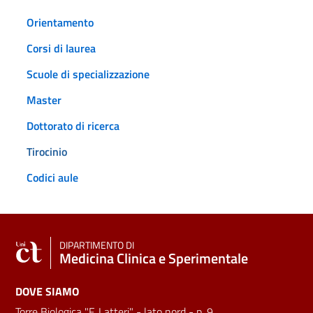
Orientamento
Corsi di laurea
Scuole di specializzazione
Master
Dottorato di ricerca
Tirocinio
Codici aule
DIPARTIMENTO DI
Medicina Clinica e Sperimentale
DOVE SIAMO
Torre Biologica "F. Latteri" - lato nord - p. 9