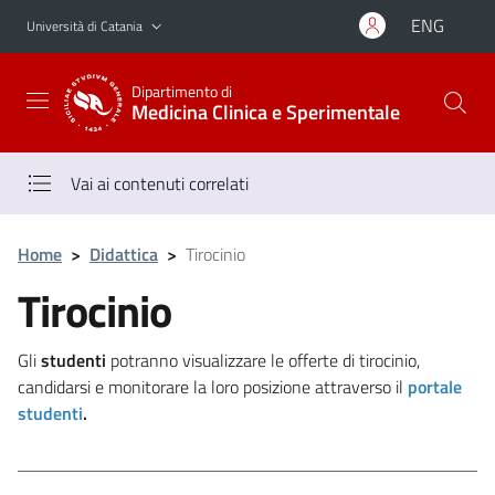
Vai al contenuto principale
Vai al menu di navigazione
ENG
Università di Catania
Dipartimento di
Medicina Clinica e Sperimentale
Vai ai contenuti correlati
Home
>
Didattica
>
Tirocinio
Tirocinio
Gli
studenti
potranno visualizzare le offerte di tirocinio,
candidarsi e monitorare la loro posizione attraverso il
portale
studenti
.