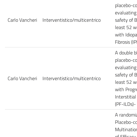
placebo-con
evaluating
Carlo Vancheri
Interventistico/multicentrico
safety of 
least 52 w
with Idiop
Fibrosis (
A double b
placebo-con
evaluating
safety of 
Carlo Vancheri
Interventistico/multicentrico
least 52 w
with Progr
Interstitia
(PF-ILDs)
A randomiz
Placebo-co
Multinatio
of Efficacy