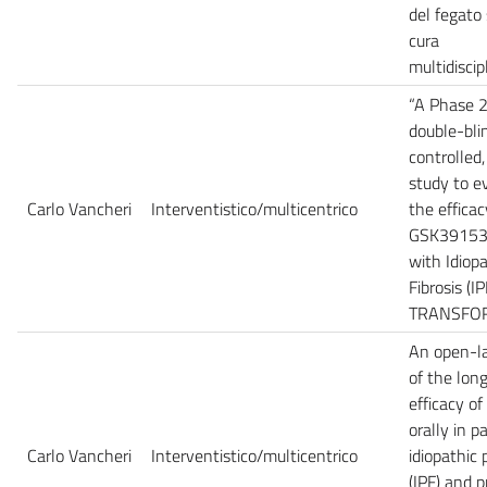
del fegato 
cura
multidiscipl
“A Phase 2
double-bli
controlled,
study to e
Carlo Vancheri
Interventistico/multicentrico
the efficac
GSK391539
with Idiop
Fibrosis (
TRANSFO
An open-la
of the lon
efficacy o
orally in p
Carlo Vancheri
Interventistico/multicentrico
idiopathic 
(IPF) and p