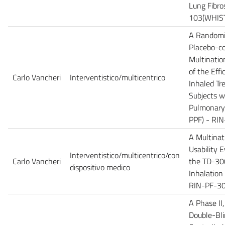
Lung Fibro
103(WHIST
A Randomiz
Placebo-co
Multinatio
of the Eff
Carlo Vancheri
Interventistico/multicentrico
Inhaled Tre
Subjects w
Pulmonary 
PPF) - RI
A Multinat
Usability 
Interventistico/multicentrico/con
Carlo Vancheri
the TD-30
dispositivo medico
Inhalation
RIN-PF-30
A Phase II
Double-Bli