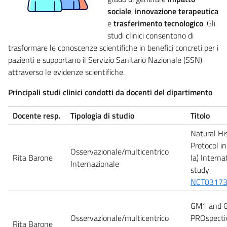
sociale
,
innovazione terapeutica
e
trasferimento tecnologico
. Gli
studi clinici consentono di
trasformare le conoscenze scientifiche in benefici concreti per i
pazienti e supportano il Servizio Sanitario Nazionale (SSN)
attraverso le evidenze scientifiche.
Principali studi clinici condotti da docenti del dipartimento
Docente resp.
Tipologia di studio
Titolo
Natural Hi
Protocol 
Osservazionale/multicentrico
Rita Barone
Ia) Interna
Internazionale
study
NCT0317
GM1 and G
Osservazionale/multicentrico
PROspectiv
Rita Barone