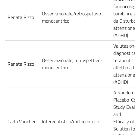
farmacolog
Osservazionale,/retrospettivo-
bambini e a
Renata Rizzo
monocentrico
da Disturbo
attenzione 
(ADHD)
Valutazione
diagnostic
Osservazionale, retrospettivo-
terapeutich
Renata Rizzo
monocentrico
affetti da 
attenzione 
(ADHD)
A Randomiz
Placebo-Co
Study Eval
and
Carlo Vancheri
Interventistico/multicentrico
Efficacy of
Solution f