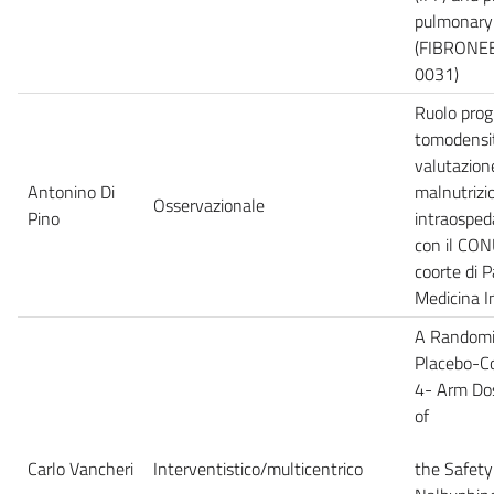
pulmonary 
(FIBRONE
0031)
Ruolo progn
tomodensit
valutazione
Antonino Di
malnutrizi
Osservazionale
Pino
intraospeda
con il CON
coorte di P
Medicina I
A Randomiz
Placebo-Con
4- Arm Do
of
Carlo Vancheri
Interventistico/multicentrico
the Safety