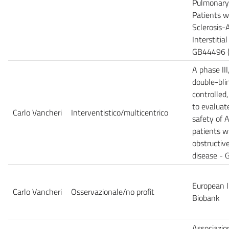
Pulmonary 
Patients w
Sclerosis-
Interstitia
GB44496
A phase III
double-bli
controlled
to evaluat
Carlo Vancheri
Interventistico/multicentrico
safety of 
patients w
obstructiv
disease 
European I
Carlo Vancheri
Osservazionale/no profit
Biobank
Associazio