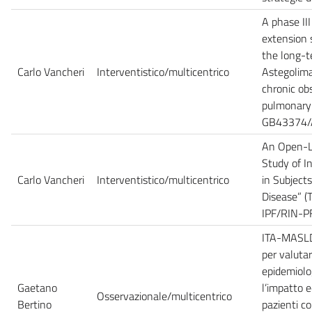
A phase II
extension 
the long-t
Carlo Vancheri
Interventistico/multicentrico
Astegolima
chronic ob
pulmonary 
GB43374
An Open-L
Study of In
Carlo Vancheri
Interventistico/multicentrico
in Subjects
Disease” 
IPF/RIN-P
ITA-MASLD
per valutare
epidemiolo
Gaetano
l’impatto 
Osservazionale/multicentrico
Bertino
pazienti c