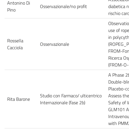
Antonino Di
Osservazionale/no profit
diabetica 
Pino
rischio car
Observatio
use of rop
in polycyt
Rossella
Osservazionale
(ROPEG_PV
Cacciola
FROM-Fond
Ricerca Os
(FROM-O-
A Phase 2b
Double-bli
Placebo-co
Studio con Farmaco/ ulticentrico
Assess the
Rita Barone
Internazionale (fase 2b)
Safety of 
GLM101 Ad
Intravenou
with PMM