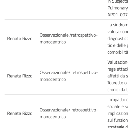
in Subject
Pulmonary 
AP01-007
La sindrom
valutazione
Osservazionale,/retrospettivo-
Renata Rizzo
diagnostico
monocentrico
tic e delle 
comorbilit
Valutazion
rage attack
Osservazionale/ retrospettivo-
Renata Rizzo
affetti da 
monocentrico
Tourette o 
cronici da t
L’impatto d
sociale e s
Osservazionale/ retrospettivo-
Renata Rizzo
implicazion
monocentrico
sul funzio
strategie d