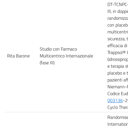
DT-TCNPC-
III, in dopp
randomizza
con placebo
multicentri
sicurezza, t
efficacia 
Studio con Farmaco
Trappsol®
Rita Barone
Multicentrico Internazionale
(idrossipro
(fase III)
e terapia s
placebo e 
pazienti af
Niemann-Pi
Codice Eud
003136
-2
Cyclo Ther
Randomise
Internatio