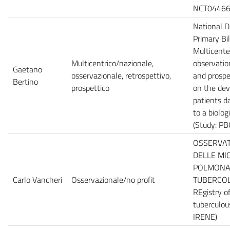
NCT0446
National 
Primary Bil
Multicente
Multicentrico/nazionale,
observatio
Gaetano
osservazionale, retrospettivo,
and prospe
Bertino
prospettico
on the dev
patients d
to a biolo
(Study: P
OSSERVAT
DELLE MI
POLMONA
Carlo Vancheri
Osservazionale/no profit
TUBERCOLA
REgistry o
tuberculou
IRENE)