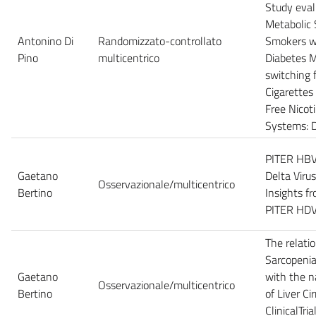
Study eval
Metabolic
Antonino Di
Randomizzato-controllato
Smokers w
Pino
multicentrico
Diabetes M
switching 
Cigarettes
Free Nicot
Systems: 
PITER HBV/
Gaetano
Delta Virus
Osservazionale/multicentrico
Bertino
Insights fr
PITER HDV
The relati
Sarcopeni
Gaetano
with the n
Osservazionale/multicentrico
Bertino
of Liver Cir
ClinicalTria