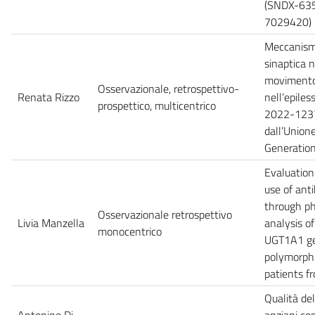
(SNDX-635
7029420)
Meccanismi
sinaptica n
movimento
Osservazionale, retrospettivo-
Renata Rizzo
nell’epile
prospettico, multicentrico
2022-1237
dall’Union
Generatio
Evaluation
use of anti
through p
Osservazionale retrospettivo
Livia Manzella
analysis o
monocentrico
UGT1A1 g
polymorphi
patients fr
Qualità del
Antonino Di
anziani con