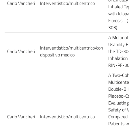
Carlo Vancheri
Interventistico/multicentrico
Inhaled Tep
with Idiop
Fibrosis -
303)
A Multinat
Usability 
Interventistico/multicentrico/con
Carlo Vancheri
the TD-30
dispositivo medico
Inhalation
RIN-PF-30
A Two-Coho
Multicente
Double-Bli
Placebo-Co
Evaluating
Safety of 
Carlo Vancheri
Interventistico/multicentrico
Compared 
Patients w