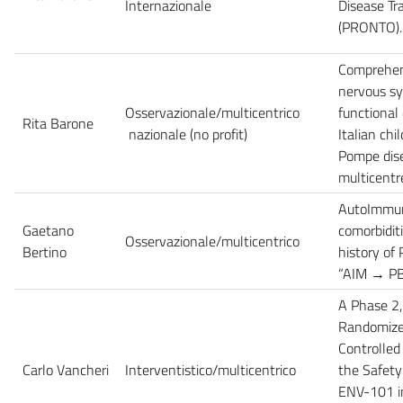
Internazionale
Disease Tr
(PRONTO)
Comprehen
nervous s
Osservazionale/multicentrico
functional 
Rita Barone
nazionale (no profit)
Italian chi
Pompe dise
multicentr
AutoImmun
Gaetano
comorbiditi
Osservazionale/multicentrico
Bertino
history of
“AIM → PB
A Phase 2,
Randomized
Controlled 
Carlo Vancheri
Interventistico/multicentrico
the Safety
ENV-101 in