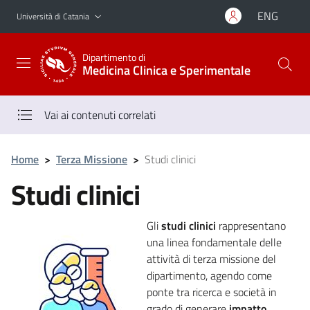
Vai al contenuto principale
Vai al menu di navigazione
ENG
Università di Catania
Dipartimento di
Medicina Clinica e Sperimentale
Vai ai contenuti correlati
Home
>
Terza Missione
>
Studi clinici
Studi clinici
Gli
studi clinici
rappresentano
una linea fondamentale delle
attività di terza missione del
dipartimento, agendo come
ponte tra ricerca e società in
grado di generare
impatto