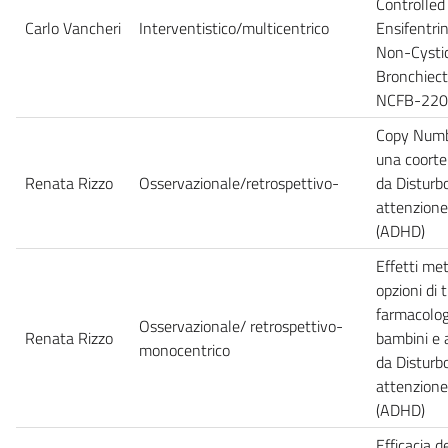
Controlled
Carlo Vancheri
Interventistico/multicentrico
Ensifentri
Non-Cystic
Bronchiec
NCFB-220
Copy Numbe
una coorte
Renata Rizzo
Osservazionale/retrospettivo-
da Disturbo
attenzione 
(ADHD)
Effetti met
opzioni di
farmacolog
Osservazionale/ retrospettivo-
Renata Rizzo
bambini e a
monocentrico
da Disturbo
attenzione 
(ADHD)
Efficacia 