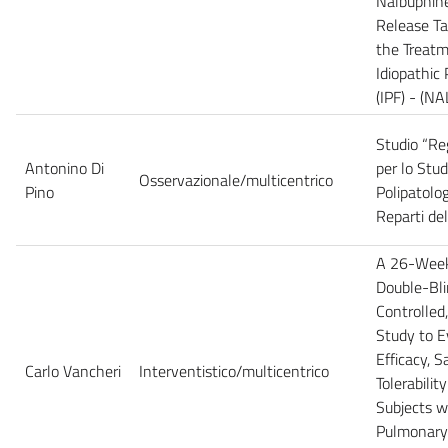
Nalbuphin
Release Ta
the Treatm
Idiopathic
(IPF) - (N
Studio “Reg
Antonino Di
per lo Stud
Osservazionale/multicentrico
Pino
Polipatolog
Reparti de
A 26-Week
Double-Bli
Controlled
Study to E
Efficacy, S
Carlo Vancheri
Interventistico/multicentrico
Tolerabilit
Subjects w
Pulmonary F