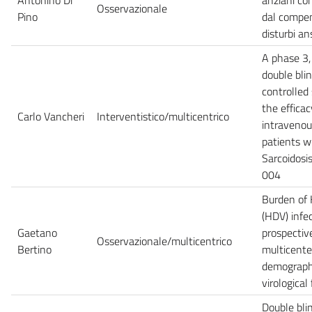
Osservazionale
Pino
dal compen
disturbi an
A phase 3,
double bli
controlled
the efficac
Carlo Vancheri
Interventistico/multicentrico
intravenou
patients w
Sarcoidos
004
Burden of 
(HDV) infec
Gaetano
prospectiv
Osservazionale/multicentrico
Bertino
multicente
demographi
virological
Double bli