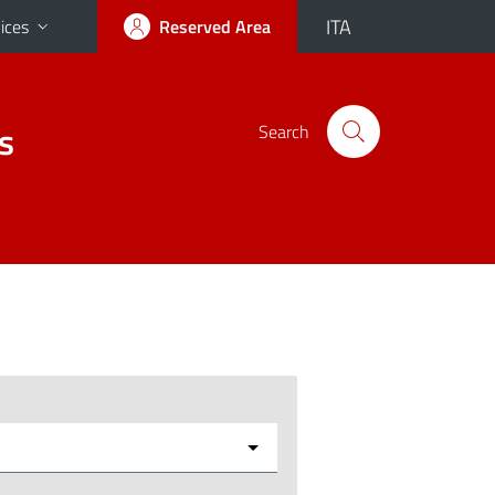
ITA
ices
Reserved Area
s
Search