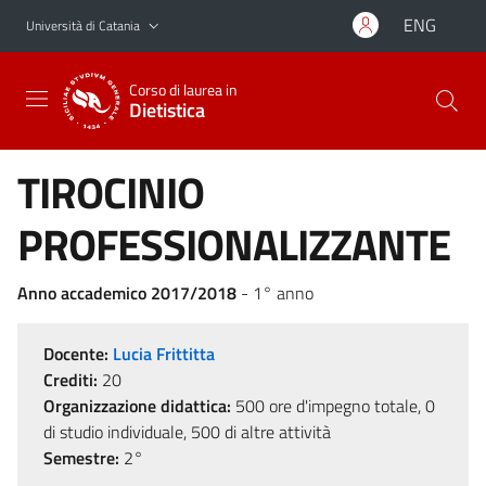
Vai al contenuto principale
Vai al menu di navigazione
ENG
Università di Catania
Corso di laurea in
Dietistica
TIROCINIO
PROFESSIONALIZZANTE
Anno accademico 2017/2018
- 1° anno
Docente:
Lucia Frittitta
Crediti:
20
Organizzazione didattica:
500 ore d'impegno totale, 0
di studio individuale, 500 di altre attività
Semestre:
2°