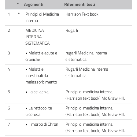
*
Argomenti
Riferimenti testi
1
*
Principi di Medicina
Harrison Text book
Interna
2
MEDICINA
Rugarli
INTERNA
SISTEMATICA
3
• Malattie acute e
rugarli Medicina interna
croniche
sistematica
4
• Malattie
Rugarli Medicina interna
intestinali da
sistematica
malassorbimento
5
• La celiachia
Principi di medicina interna
(Harrison text book) Mc Graw Hill.
6
• La rettocolite
Principi di medicina interna
ulcerosa
(Harrison text book) Mc Graw Hill.
7
• Il morbo di Chron
Principi di medicina interna
(Harrison text book) Mc Graw Hill.