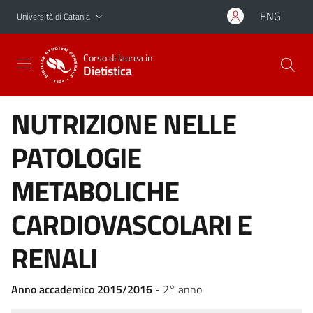
Vai al contenuto principale
Vai al menu di navigazione
ENG
Università di Catania
Corso di laurea in
Dietistica
NUTRIZIONE NELLE
PATOLOGIE
METABOLICHE
CARDIOVASCOLARI E
RENALI
Anno accademico 2015/2016
- 2° anno