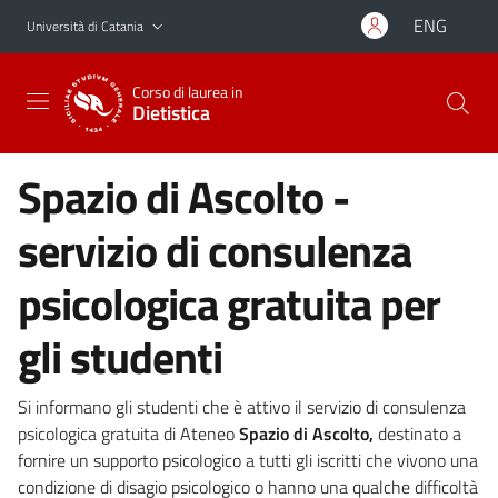
Vai al contenuto principale
Vai al menu di navigazione
ENG
Università di Catania
Corso di laurea in
Dietistica
Spazio di Ascolto -
servizio di consulenza
psicologica gratuita per
gli studenti
Si informano gli studenti che è attivo il servizio di consulenza
psicologica gratuita di Ateneo
Spazio di Ascolto,
destinato a
fornire un supporto psicologico a tutti gli iscritti che vivono una
condizione di disagio psicologico o hanno una qualche difficoltà