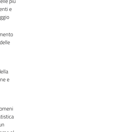
elle più
enti e
aggio
ramento
delle
ella
one e
enomeni
tistica
 un