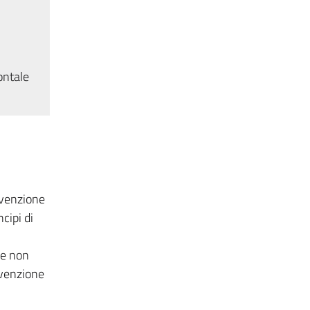
ontale
evenzione
cipi di
 e non
revenzione