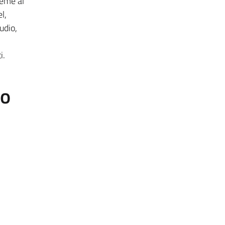
ieme al
l,
udio,
i.
to