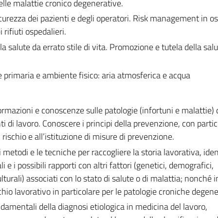
lle malattie cronico degenerative.
sicurezza dei pazienti e degli operatori. Risk management in o
rifiuti ospedalieri.
 salute da errato stile di vita. Promozione e tutela della sal
 primaria e ambiente fisico: aria atmosferica e acqua
formazioni e conoscenze sulle patologie (infortuni e malattie) 
ti di lavoro. Conoscere i principi della prevenzione, con parti
 rischio e all’istituzione di misure di prevenzione.
etodi e le tecniche per raccogliere la storia lavorativa, ident
 e i possibili rapporti con altri fattori (genetici, demografici,
lturali) associati con lo stato di salute o di malattia; nonché 
rischio lavorativo in particolare per le patologie croniche degene
ndamentali della diagnosi etiologica in medicina del lavoro,