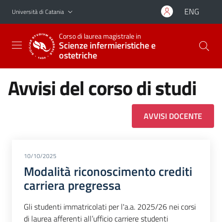
Vai al contenuto principale
Vai al menu di navigazione
ENG
Università di Catania
Corso di laurea magistrale in
Scienze infermieristiche e
ostetriche
Avvisi del corso di studi
AVVISI DOCENTE
10/10/2025
Modalità riconoscimento crediti
carriera pregressa
Gli studenti immatricolati per l'a.a. 2025/26 nei corsi
di laurea afferenti all’ufficio carriere studenti