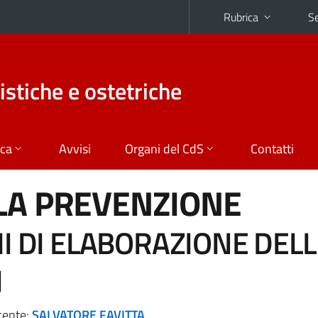
Rubrica
Se
istiche e ostetriche
ica
Avvisi
Organi del CdS
Contatti
LA PREVENZIONE
I DI ELABORAZIONE DELL
I
cente:
SALVATORE FAVITTA