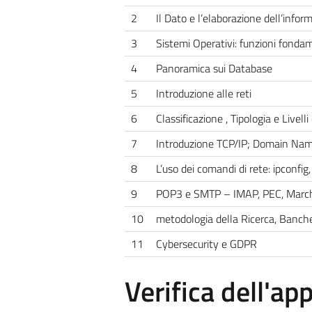
2
Il Dato e l’elaborazione dell’infor
3
Sistemi Operativi: funzioni fondam
4
Panoramica sui Database
5
Introduzione alle reti
6
Classificazione , Tipologia e Livelli
7
Introduzione TCP/IP; Domain Name
8
L’uso dei comandi di rete: ipconfig
9
POP3 e SMTP – IMAP, PEC, Marche
10
metodologia della Ricerca, Banch
11
Cybersecurity e GDPR
Verifica dell'a