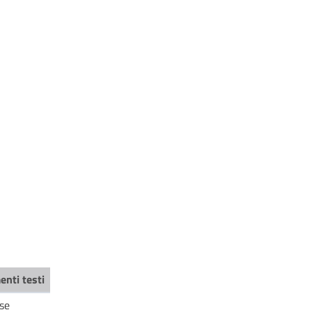
enti testi
se