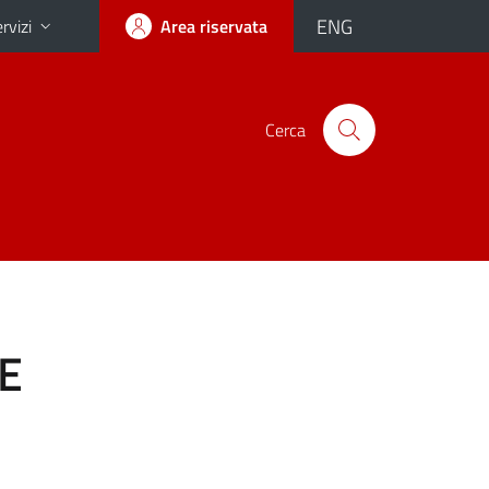
ENG
rvizi
Area riservata
Cerca
E