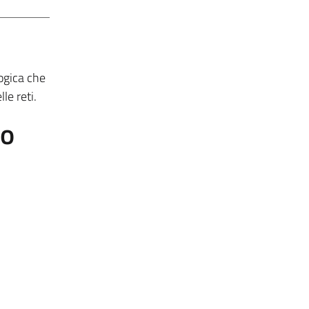
logica che
le reti.
to