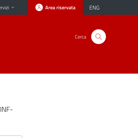
ENG
rvizi
Area riservata
Cerca
INF-