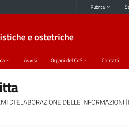
Rubrica
Se
istiche e ostetriche
ica
Avvisi
Organi del CdS
Contatti
itta
STEMI DI ELABORAZIONE DELLE INFORMAZIONI [I