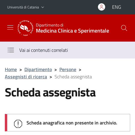
Vai al contenuto principale
Vai al menu di navigazione
ENG
Università di Catania
Dipartimento di
Medicina Clinica e Sperimentale
Vai ai contenuti correlati
Home
>
Dipartimento
>
Persone
>
Assegnisti di ricerca
>
Scheda assegnista
Scheda assegnista
Scheda anagrafica non presente in archivio.