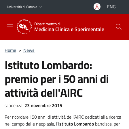
Vai al contenuto principale
Vai al menu di navigazione
ENG
Università di Catania
Dipartimento di
Medicina Clinica e Sperimentale
Home
>
News
Istituto Lombardo:
premio per i 50 anni di
attività dell'AIRC
scadenza:
23 novembre 2015
Per ricordare i 50 anni di attività dell’AIRC dedicati alla ricerca
nel campo delle neoplasie, l’
Istituto Lombardo
bandisce, per