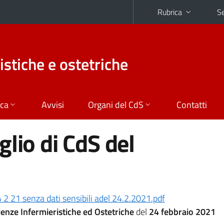
Rubrica
Se
istiche e ostetriche
ica
Avvisi
Organi del CdS
Contatti
lio di CdS del
2 21 senza dati sensibili adel 24.2.2021.pdf
enze Infermieristiche ed Ostetriche
del
24 febbraio 2021