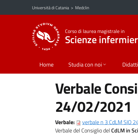
Vai al contenuto principale
Vai al menu di navigazione
Università di Catania
>
Medclin
Corso di laurea magistrale in
Scienze infermier
Home
Studia con noi
Didatt
Verbale Consig
24/02/2021
Verbale:
verbale n 3 CdLM SIO 24 
Verbale del Consiglio del
CdLM in Sci