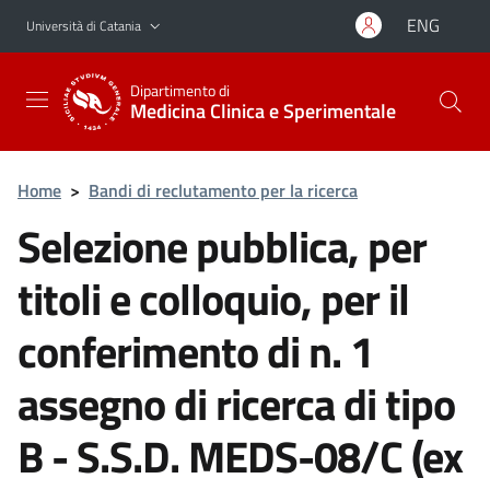
Vai al contenuto principale
Vai al menu di navigazione
ENG
Università di Catania
Dipartimento di
Medicina Clinica e Sperimentale
Home
>
Bandi di reclutamento per la ricerca
Selezione pubblica, per
titoli e colloquio, per il
conferimento di n. 1
assegno di ricerca di tipo
B - S.S.D. MEDS-08/C (ex