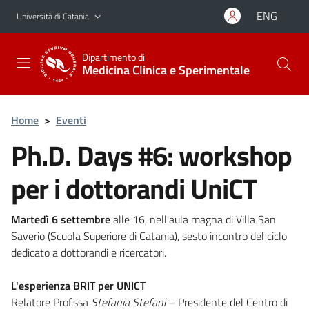
Vai al contenuto principale
Vai al menu di navigazione
ENG
Università di Catania
Dipartimento di
Medicina Clinica e Sperimentale
Home
>
Eventi
Ph.D. Days #6: workshop
per i dottorandi UniCT
Martedì 6 settembre
alle 16, nell'aula magna di Villa San
Saverio (Scuola Superiore di Catania), sesto incontro del ciclo
dedicato a dottorandi e ricercatori.
L'esperienza BRIT per UNICT
Relatore Prof.ssa
Stefania Stefani
– Presidente del Centro di