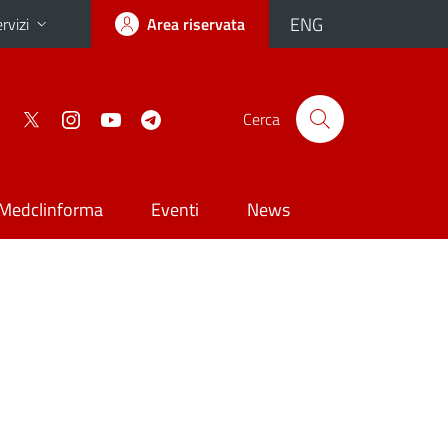
ENG
rvizi
Area riservata
Cerca
Medclinforma
Eventi
News