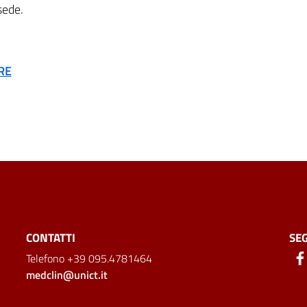
sede.
RE
CONTATTI
SEG
Telefono +39 095.4781464
medclin@unict.it