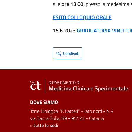
alle
ore 13:00,
presso la medesima 
ESITO COLLOQUIO ORALE
15.6.2023
GRADUATORIA VINCITO
Condividi
DIPARTIMENTO DI
Medicina Clinica e Sperimentale
DOVE SIAMO
Torre Biologica "F. Latteri" - lato nord - p. 9
via Santa Sofia, 89 - 95123 - Catania
»
tutte le sedi