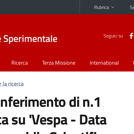
Rubrica
Se
e Sperimentale
Seguici su
Ricerca
Terza Missione
International
 la ricerca
nferimento di n.1
ca su 'Vespa - Data