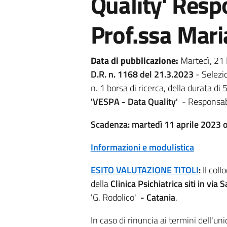
Quality' Respo
Prof.ssa Maria
Data di pubblicazione:
Martedì, 21
D.R. n. 1168 del 21.3.2023
- Selezio
n. 1 borsa di ricerca, della durata di 
'VESPA - Data Quality'
- Responsabi
Scadenza: martedì 11 aprile 2023 
Informazioni e modulistica
ESITO VALUTAZIONE TITOLI
:
Il coll
della
Clinica Psichiatrica siti in via
'G. Rodolico'
- Catania
.
In caso di rinuncia ai termini dell'uni