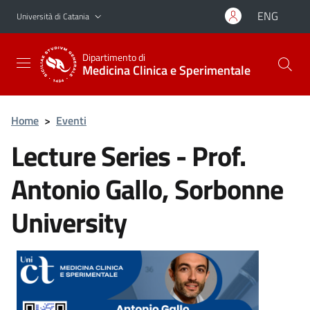
Vai al contenuto principale
Vai al menu di navigazione
ENG
Università di Catania
Dipartimento di
Medicina Clinica e Sperimentale
Home
>
Eventi
Lecture Series - Prof.
Antonio Gallo, Sorbonne
University