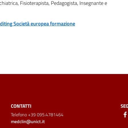
chiatrica, Fisioterapista, Pedagogista, Insegnante e
Editing Società europea formazione
CONTATTI
SEG
Telefono +39 095.4781464
medclin@unict.it