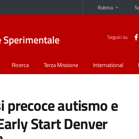
Rubrica
Se
e Sperimentale
Seguici su
Ricerca
Terza Missione
International
i precoce autismo e
Early Start Denver