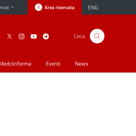
ENG
rvizi
Area riservata
Cerca
Medclinforma
Eventi
News