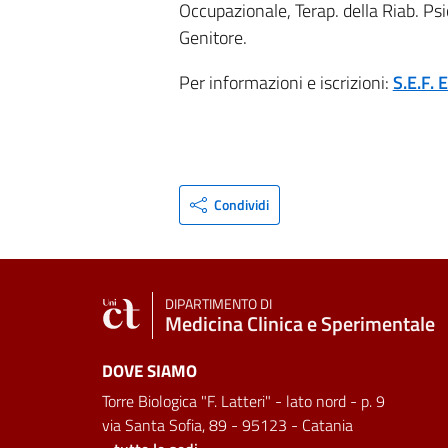
Occupazionale, Terap. della Riab. Psi
Genitore.
Per informazioni e iscrizioni:
S.E.F. 
Condividi
DIPARTIMENTO DI
Medicina Clinica e Sperimentale
DOVE SIAMO
Torre Biologica "F. Latteri" - lato nord - p. 9
via Santa Sofia, 89 - 95123 - Catania