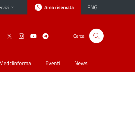
ENG
rvizi
Area riservata
Cerca
Medclinforma
Eventi
News