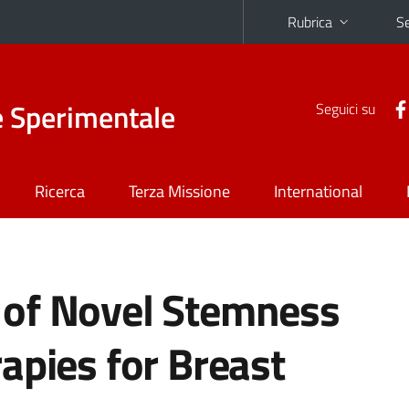
Rubrica
Se
e Sperimentale
Seguici su
Ricerca
Terza Missione
International
of Novel Stemness
apies for Breast