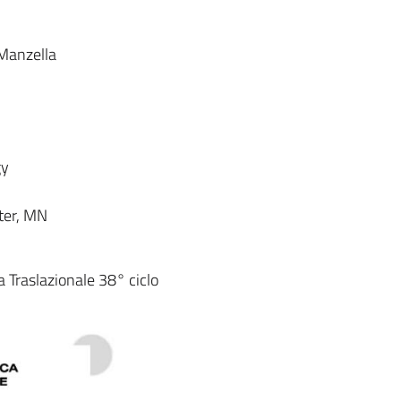
 Manzella
gy
ter, MN
 Traslazionale 38° ciclo