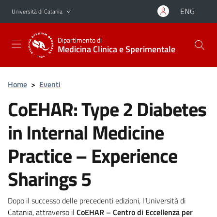
Vai al contenuto principale
Vai al menu di navigazione
ENG
Università di Catania
Dipartimento di
Medicina Clinica e Sperimentale
Home
>
Eventi
CoEHAR: Type 2 Diabetes
in Internal Medicine
Practice – Experience
Sharings 5
Dopo il successo delle precedenti edizioni, l'Università di
Catania, attraverso il
CoEHAR – Centro di Eccellenza per