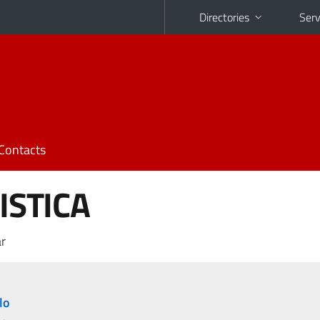
Directories
Serv
Contacts
TISTICA
r
lo