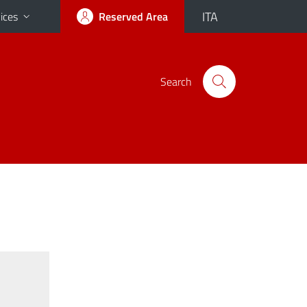
ITA
ices
Reserved Area
Search