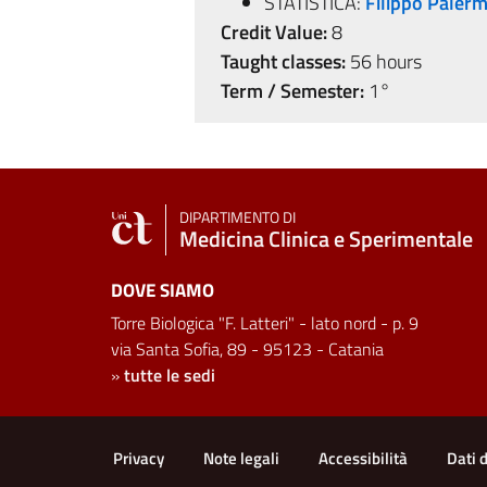
STATISTICA:
Filippo Paler
Credit Value:
8
Taught classes:
56 hours
Term / Semester:
1°
DIPARTIMENTO DI
Medicina Clinica e Sperimentale
DOVE SIAMO
Torre Biologica "F. Latteri" - lato nord - p. 9
via Santa Sofia, 89 - 95123 - Catania
»
tutte le sedi
Useful links and informat
Privacy
Note legali
Accessibilità
Dati 