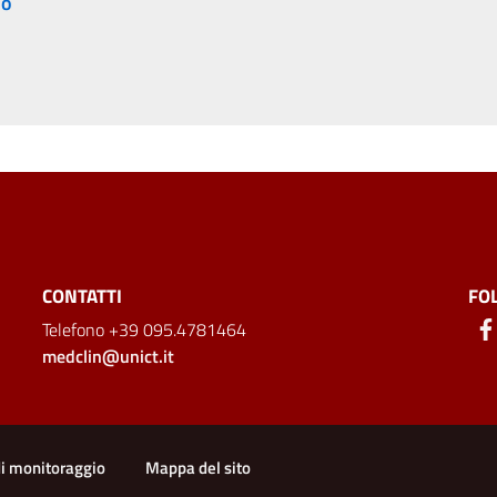
mo
CONTATTI
FO
Telefono +39 095.4781464
medclin@unict.it
ion
di monitoraggio
Mappa del sito