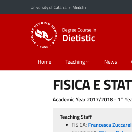
Go to main content
Go to navigation menu
University of Catania
>
Medclin
Degree Course in
Dietistic
Home
Teaching
News
FISICA E STA
Academic Year 2017/2018
- 1° Yea
Teaching Staff
FISICA:
Francesca Zuccarel