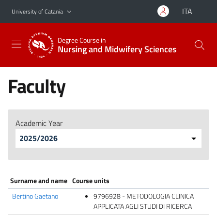
Go to main content
Go to navigation menu
ITA
University of Catania
Degree Course in
Nursing and Midwifery Sciences
Faculty
Academic Year
Surname and name
Course units
Bertino Gaetano
9796928 - METODOLOGIA CLINICA
APPLICATA AGLI STUDI DI RICERCA