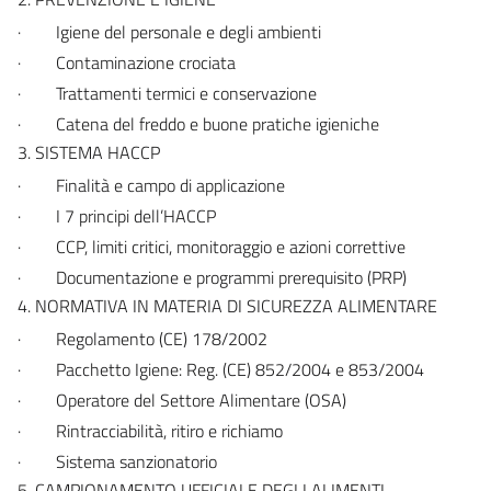
·
Igiene del personale e degli ambienti
·
Contaminazione crociata
·
Trattamenti termici e conservazione
·
Catena del freddo e buone pratiche igieniche
3. SISTEMA HACCP
·
Finalità e campo di applicazione
·
I 7 principi dell’HACCP
·
CCP, limiti critici, monitoraggio e azioni correttive
·
Documentazione e programmi prerequisito (PRP)
4. NORMATIVA IN MATERIA DI SICUREZZA ALIMENTARE
·
Regolamento (CE) 178/2002
·
Pacchetto Igiene: Reg. (CE) 852/2004 e 853/2004
·
Operatore del Settore Alimentare (OSA)
·
Rintracciabilità, ritiro e richiamo
·
Sistema sanzionatorio
5. CAMPIONAMENTO UFFICIALE DEGLI ALIMENTI