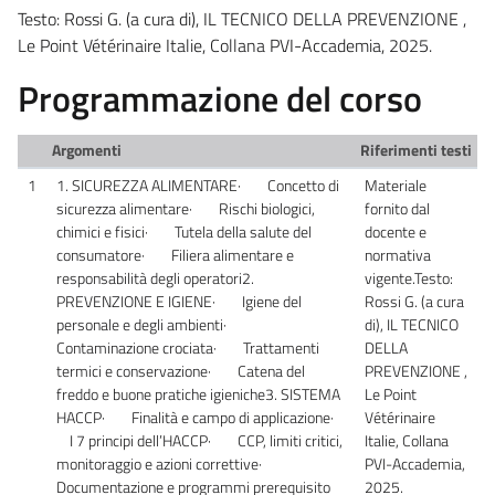
Testo: Rossi G. (a cura di), IL TECNICO DELLA PREVENZIONE ,
Le Point Vétérinaire Italie, Collana PVI-Accademia, 2025.
Programmazione del corso
Argomenti
Riferimenti testi
1
1. SICUREZZA ALIMENTARE· Concetto di
Materiale
sicurezza alimentare· Rischi biologici,
fornito dal
chimici e fisici· Tutela della salute del
docente e
consumatore· Filiera alimentare e
normativa
responsabilità degli operatori2.
vigente.Testo:
PREVENZIONE E IGIENE· Igiene del
Rossi G. (a cura
personale e degli ambienti·
di), IL TECNICO
Contaminazione crociata· Trattamenti
DELLA
termici e conservazione· Catena del
PREVENZIONE ,
freddo e buone pratiche igieniche3. SISTEMA
Le Point
HACCP· Finalità e campo di applicazione·
Vétérinaire
I 7 principi dell’HACCP· CCP, limiti critici,
Italie, Collana
monitoraggio e azioni correttive·
PVI-Accademia,
Documentazione e programmi prerequisito
2025.