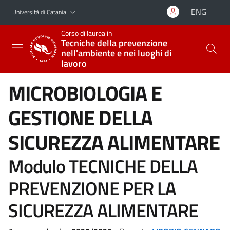
Vai al contenuto principale
Vai al menu di navigazione
ENG
Università di Catania
Corso di laurea in
Tecniche della prevenzione
nell'ambiente e nei luoghi di
lavoro
MICROBIOLOGIA E
GESTIONE DELLA
SICUREZZA ALIMENTARE
Modulo TECNICHE DELLA
PREVENZIONE PER LA
SICUREZZA ALIMENTARE