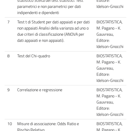
statistico Scelta dei test statistici. Test
Editore:
parametrici e non parametrici per dati
Idelson-Gnocchi
indipendenti e dipendenti
7
Test t di Student per dati appaiati e per dati
BIOSTATISTICA,
non appaiati Analisi della varianza ad uno o
M. Pagano - K.
due criteri di classificazione (ANOVA per
Gauvreau,
dati appaiati e non appaiati).
Editore:
Idelson-Gnocchi
8
Test del Chi-quadro
BIOSTATISTICA,
M. Pagano - K.
Gauvreau,
Editore:
Idelson-Gnocchi
9
Correlazione e regressione
BIOSTATISTICA,
M. Pagano - K.
Gauvreau,
Editore:
Idelson-Gnocchi
10
Misure di associazione: Odds Ratio e
BIOSTATISTICA,
Rischio Relativo
M. Pagano - K.