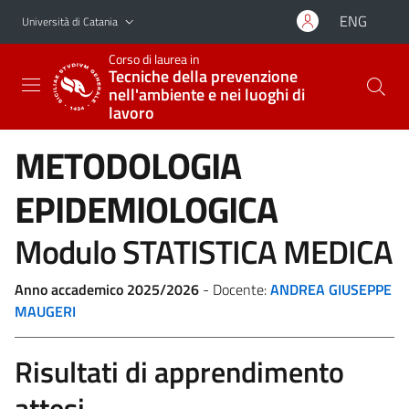
Vai al contenuto principale
Vai al menu di navigazione
ENG
Università di Catania
Corso di laurea in
Tecniche della prevenzione
nell'ambiente e nei luoghi di
lavoro
METODOLOGIA
EPIDEMIOLOGICA
Modulo STATISTICA MEDICA
Anno accademico 2025/2026
- Docente:
ANDREA GIUSEPPE
MAUGERI
Risultati di apprendimento
attesi