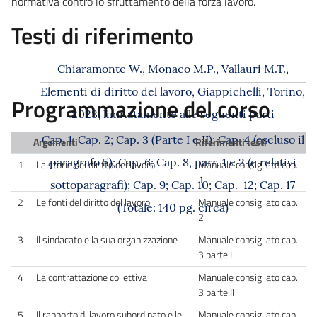
normativa contro lo sfruttamento della forza lavoro.
Testi di riferimento
Chiaramonte W., Monaco M.P., Vallauri M.T.,
Elementi di diritto del lavoro, Giappichelli, Torino,
Programmazione del corso
2023, limitatamente alle seguenti parti
Cap. 1; Cap. 2; Cap. 3 (Parte I e II); Cap. 4 (escluso il
Argomenti
Riferimenti testi
paragrafo 5); Cap. 6; Cap. 8, parr. 1 e 2 (e relativi
1
La storia del diritto del lavoro
Manuale consigliato cap.
1
sottoparagrafi); Cap. 9; Cap. 10; Cap. 12; Cap. 17
2
Le fonti del diritto del lavoro
Manuale consigliato cap.
(Totale: 140 pg. circa)
2
3
Il sindacato e la sua organizzazione
Manuale consigliato cap.
3 parte I
4
La contrattazione collettiva
Manuale consigliato cap.
3 parte II
5
Il rapporto di lavoro subordinato e le
Manuale consigliato cap.