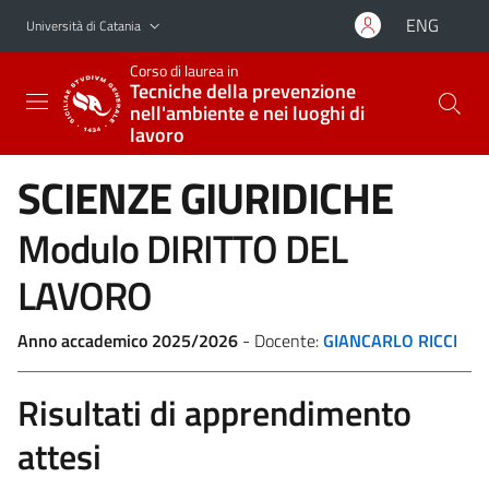
Vai al contenuto principale
Vai al menu di navigazione
ENG
Università di Catania
Corso di laurea in
Tecniche della prevenzione
nell'ambiente e nei luoghi di
lavoro
SCIENZE GIURIDICHE
Modulo DIRITTO DEL
LAVORO
Anno accademico 2025/2026
- Docente:
GIANCARLO RICCI
Risultati di apprendimento
attesi