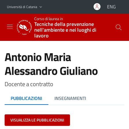
Vai al contenuto principale
Vai al menu di navigazione
ENG
Università di Catania
Corso di laurea in
Tecniche della prevenzione
nell'ambiente e nei luoghi di
lavoro
Antonio Maria
Alessandro Giuliano
Docente a contratto
PUBBLICAZIONI
INSEGNAMENTI
VISUALIZZA LE PUBBLICAZIONI