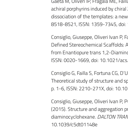
Gaeta M, Oliveri IP, Fragala ME, Faill
achiral porphyrins induced by chira
dissociation of the templates: a ne
8518-8521, ISSN: 1359-7345, doi:
Consiglio, Giuseppe, Oliveri Ivan P, 
Defined Stereochemical Scaffolds: 
from Enantiopure trans 1,2-Diamin
ISSN: 0020-1669, doi: 10.1021/ac
Consiglio G, Failla S, Fortuna CG, D’
Theoretical study of structure and s
p. 1-6, ISSN: 2210-271X, doi: 10.1
Consiglio, Giuseppe, Oliveri Ivan P, 
(2015). Structure and aggregation pr
diaminocyclohexane.
DALTON TRA
10.1039/c5dt01148e