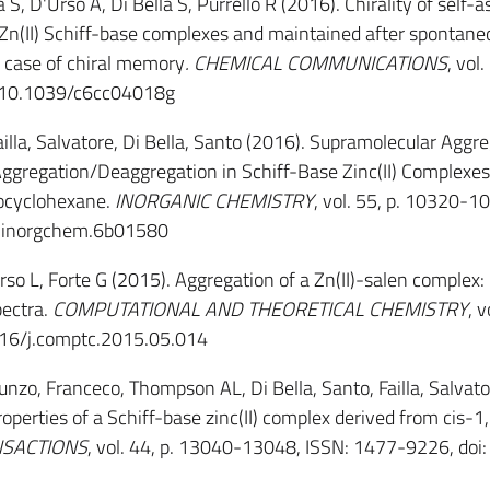
a S, D'Urso A, Di Bella S, Purrello R (2016). Chirality of self
l Zn(II) Schiff-base complexes and maintained after spontane
w case of chiral memory
.
CHEMICAL COMMUNICATIONS
, vol.
 10.1039/c6cc04018g
Failla, Salvatore, Di Bella, Santo (2016). Supramolecular Aggr
Aggregation/Deaggregation in Schiff-Base Zinc(II) Complexes
ocyclohexane.
INORGANIC CHEMISTRY
, vol. 55, p. 10320-1
s.inorgchem.6b01580
Urso L, Forte G (2015). Aggregation of a Zn(II)-salen complex:
pectra.
COMPUTATIONAL AND THEORETICAL CHEMISTRY
, 
016/j.comptc.2015.05.014
Punzo, Franceco, Thompson AL, Di Bella, Santo, Failla, Salvat
operties of a Schiff-base zinc(II) complex derived from cis-1
NSACTIONS
, vol. 44, p. 13040-13048, ISSN: 1477-9226, doi: