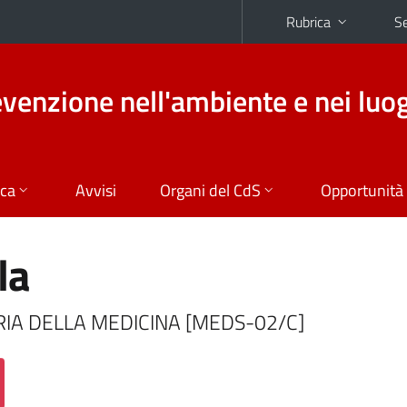
Rubrica
Se
evenzione nell'ambiente e nei luog
ica
Avvisi
Organi del CdS
Opportunità
la
TORIA DELLA MEDICINA [MEDS-02/C]