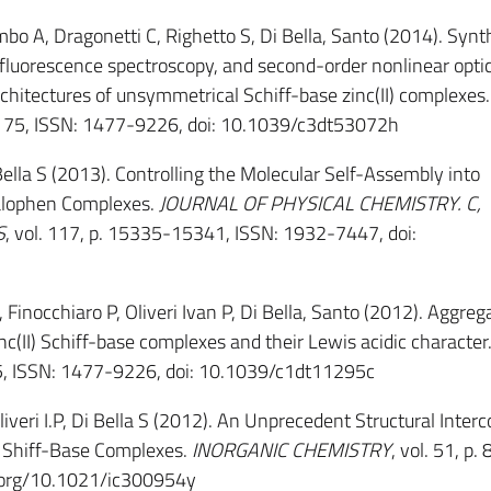
lombo A, Dragonetti C, Righetto S, Di Bella, Santo (2014). Synt
/fluorescence spectroscopy, and second-order nonlinear optic
rchitectures of unsymmetrical Schiff-base zinc(II) complexes
-2175, ISSN: 1477-9226, doi: 10.1039/c3dt53072h
i Bella S (2013). Controlling the Molecular Self-Assembly into
Salophen Complexes.
JOURNAL OF PHYSICAL CHEMISTRY. C,
S
, vol. 117, p. 15335-15341, ISSN: 1932-7447, doi:
, Finocchiaro P, Oliveri Ivan P, Di Bella, Santo (2012). Aggreg
inc(II) Schiff-base complexes and their Lewis acidic character
95, ISSN: 1477-9226, doi: 10.1039/c1dt11295c
 Oliveri I.P, Di Bella S (2012). An Unprecedent Structural Inter
en Shiff-Base Complexes.
INORGANIC CHEMISTRY
, vol. 51, p.
i.org/10.1021/ic300954y