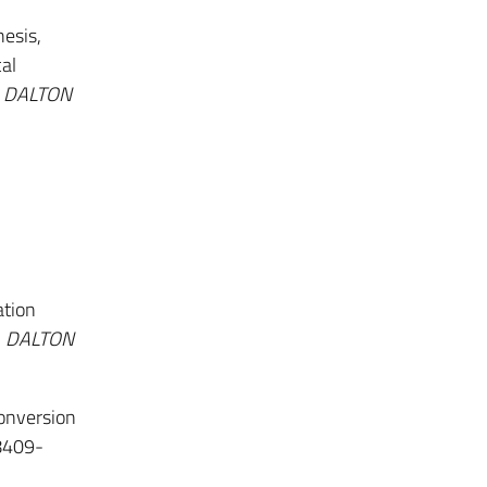
hesis,
al
.
DALTON
ation
.
DALTON
conversion
 8409-