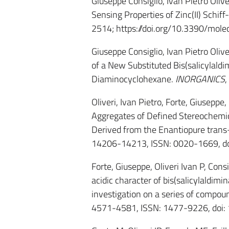
Giuseppe Consiglio, Ivan Pietro Olive
Sensing Properties of Zinc(II) Schi
2514; https://doi.org/10.3390/mol
Giuseppe Consiglio, Ivan Pietro Oliv
of a New Substituted Bis(salicylald
Diaminocyclohexane.
INORGANICS
,
Oliveri, Ivan Pietro, Forte, Giuseppe,
Aggregates of Defined Stereochemical
Derived from the Enantiopure tran
14206-14213, ISSN: 0020-1669, d
Forte, Giuseppe, Oliveri Ivan P, Cons
acidic character of bis(salicylaldim
investigation on a series of compou
4571-4581, ISSN: 1477-9226, doi