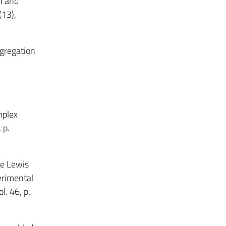
on and
13),
ggregation
mplex
, p.
he Lewis
erimental
ol. 46, p.