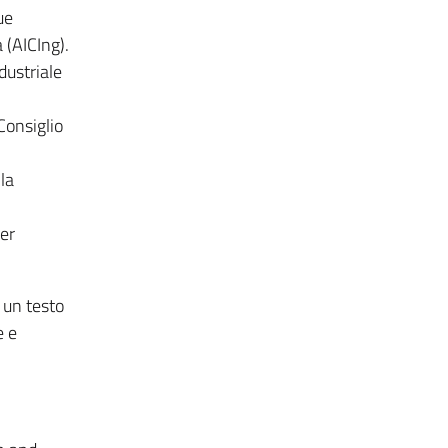
ue
 (AICIng).
dustriale
Consiglio
la
per
i un testo
e e