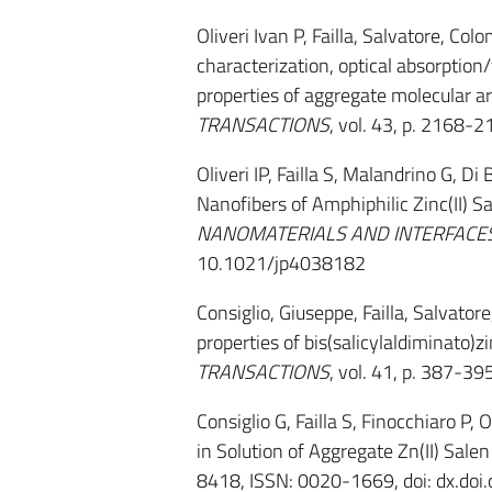
Oliveri Ivan P, Failla, Salvatore, Co
characterization, optical absorption
properties of aggregate molecular a
TRANSACTIONS
, vol. 43, p. 2168
Oliveri IP, Failla S, Malandrino G, D
Nanofibers of Amphiphilic Zinc(II) 
NANOMATERIALS AND INTERFACE
10.1021/jp4038182
Consiglio, Giuseppe, Failla, Salvatore
properties of bis(salicylaldiminato)z
TRANSACTIONS
, vol. 41, p. 387-3
Consiglio G, Failla S, Finocchiaro P,
in Solution of Aggregate Zn(II) Sal
8418, ISSN: 0020-1669, doi: dx.do