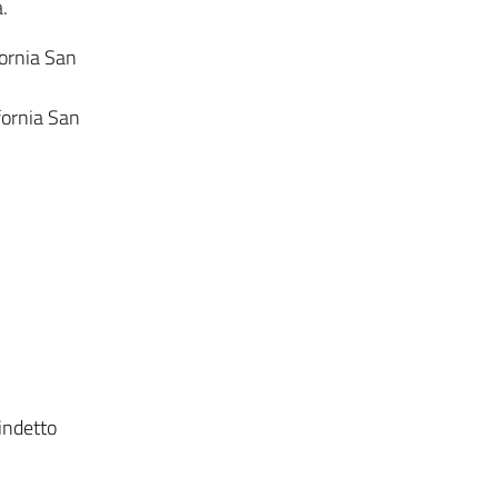
.
ornia San
ornia San
indetto