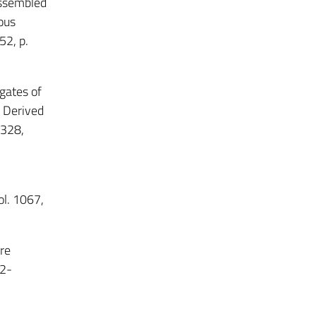
-assembled
ous
 52, p.
egates of
 Derived
0328,
vol. 1067,
ore
,2-