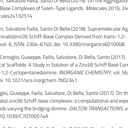
ri, Salvatore Failla, Santo Di Bella (2019). On the Aggregati
ff-Base Complexes of Salen-Type Ligands.
Molecules
2019, 24(
ecules24132514
eri, Salvatore Failla, Santo Di Bella (2018). Supramolecular A
iminato)zinc(II) Schiff-Base Complex Derived from trans-1,2-
 vol. 6, ISSN: 2304-6740, doi: 10.3390/inorganics6010008
 Consiglio, Giuseppe, Failla, Salvatore, Di Bella, Santo (2017).
 Scaffolds: A Study in Solution of a Zinc(II) Schiff Base Co
s-1,2-Cyclopentanediamine.
INORGANIC CHEMISTRY
, vol. 56
oi: 10.1021/acs.inorgchem.7b02341
iglio, Giuseppe, Failla, Salvatore, Di Bella, Santo (2017). On t
inato) zinc(II) Schiff-base complexes: a computational and exp
nds varying the bridging diimine.
DALTON TRANSACTIONS
, v
: 10.1039/C7DT00574A