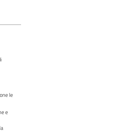
i
done le
ne e
la