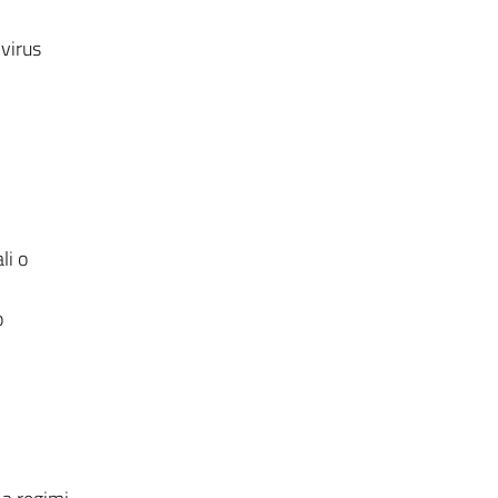
 virus
li o
o