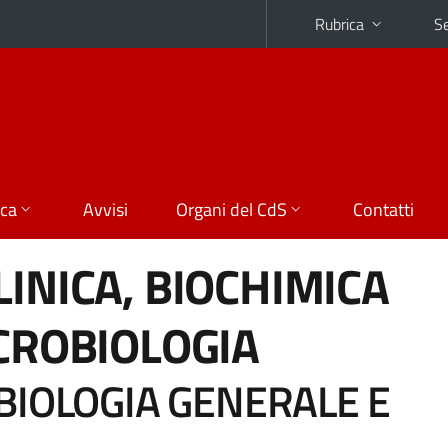
Rubrica
Se
ica
Avvisi
Organi del CdS
Contatti
LINICA, BIOCHIMICA
ICROBIOLOGIA
BIOLOGIA GENERALE E