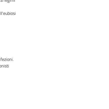
 a regimi
ll'eubiosi
nfezioni.
onisti