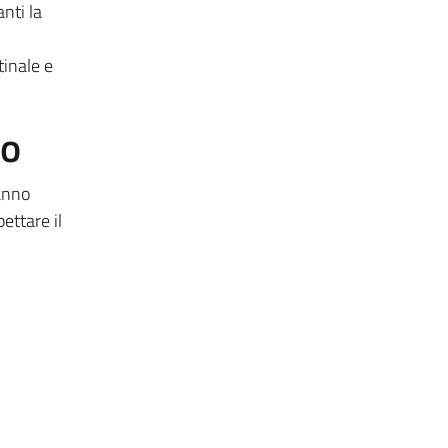
nti la
inale e
to
anno
ettare il