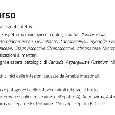
orso
li agenti infettivi:
 e aspetti microbiologici e patologici di:
Bacillus, Brucella,
erobacteriaceae, Helicobacter, Lactobacillus, Legionella, List
eae, Staphylococcus, Streptococcus, Vibrionaceae.
Micror
ssicazioni alimentari;
ghi e aspetti patologici di
Candida,
Aspergillus
e
Fusarium
. M
ti clinici delle infezioni causate da Amebe intestinali,
s e patogenesi delle infezioni virali relative al tratto
terovirus: poliovirus e virus dell’epatite A), Adenovirus, Astr
irus dell’epatite E), Rotavirus. Virus delle epatiti B, C e D.