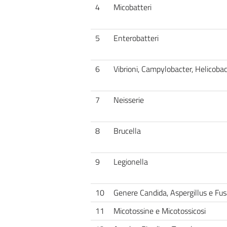
4
Micobatteri
5
Enterobatteri
6
Vibrioni, Campylobacter, Helicobac
7
Neisserie
8
Brucella
9
Legionella
10
Genere Candida, Aspergillus e Fu
11
Micotossine e Micotossicosi