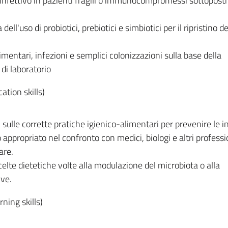
o infettivo in pazienti fragili o immunocompromessi sottoposti
 dell'uso di probiotici, prebiotici e simbiotici per il ripristino de
imentari, infezioni e semplici colonizzazioni sulla base della
 di laboratorio
tion skills)
i sulle corrette pratiche igienico-alimentari per prevenire le i
 appropriato nel confronto con medici, biologi e altri professi
are.
elte dietetiche volte alla modulazione del microbiota o alla
ive.
ning skills)