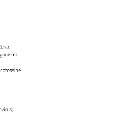
eria,
ganismi
icotossine
ovirus,