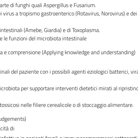
rte di funghi quali Aspergillus e Fusarium.
i virus a tropismo gastroenterico (Rotavirus, Norovirus) e dei
 intestinali (Amebe, Giardia) e di Toxoplasma.
le funzioni del microbiota intestinale
za e comprensione (Applying knowledge and understanding)
nali del paziente con i possibili agenti eziologici batterici, vira
crobiota per supportare interventi dietetici mirati al ripristin
otossicosi nelle filiere cerealicole o di stoccaggio alimentare.
judgements)
ità di: