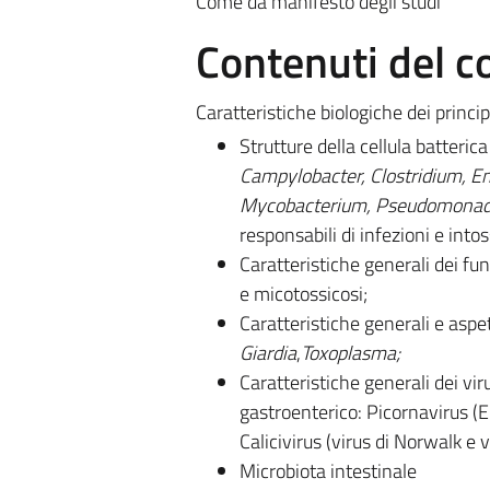
Come da manifesto degli studi
Contenuti del c
Caratteristiche biologiche dei principa
Strutture della cellula batterica
Campylobacter, Clostridium, Ent
Mycobacterium, Pseudomonadac
responsabili di infezioni e into
Caratteristiche generali dei fun
e micotossicosi;
Caratteristiche generali e aspet
Giardia
,
Toxoplasma;
Caratteristiche generali dei viru
gastroenterico: Picornavirus (En
Calicivirus (virus di Norwalk e v
Microbiota intestinale