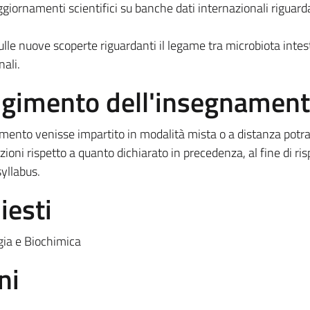
ggiornamenti scientifici su banche dati internazionali riguarda
e nuove scoperte riguardanti il legame tra microbiota intest
ali.
olgimento dell'insegnamen
amento venisse impartito in modalità mista o a distanza potr
ioni rispetto a quanto dichiarato in precedenza, al fine di risp
yllabus.
iesti
gia e Biochimica
ni