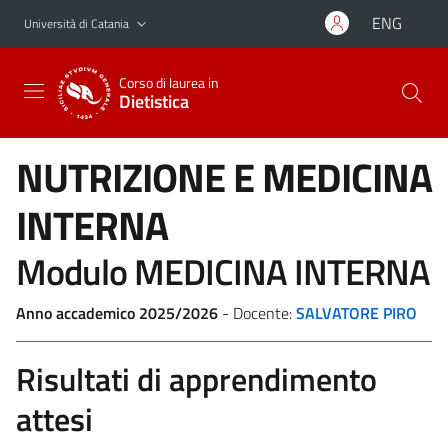
Vai al contenuto principale
Vai al menu di navigazione
ENG
Università di Catania
Corso di laurea in
Dietistica
NUTRIZIONE E MEDICINA
INTERNA
Modulo MEDICINA INTERNA
Anno accademico 2025/2026
- Docente:
SALVATORE PIRO
Risultati di apprendimento
attesi