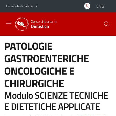
Vai al contenuto principale
Vai al menu di navigazione
ENG
Università di Catania
Corso di laurea in
Dietistica
PATOLOGIE
GASTROENTERICHE
ONCOLOGICHE E
CHIRURGICHE
Modulo SCIENZE TECNICHE
E DIETETICHE APPLICATE