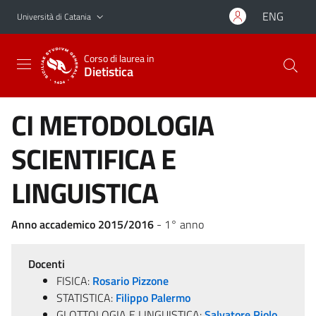
Vai al contenuto principale
Vai al menu di navigazione
ENG
Università di Catania
Corso di laurea in
Dietistica
CI METODOLOGIA
SCIENTIFICA E
LINGUISTICA
Anno accademico 2015/2016
- 1° anno
Docenti
FISICA:
Rosario Pizzone
STATISTICA:
Filippo Palermo
GLOTTOLOGIA E LINGUISTICA:
Salvatore Riolo