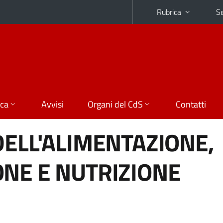
Rubrica
Se
ica
Avvisi
Organi del CdS
Contatti
DELL'ALIMENTAZIONE,
NE E NUTRIZIONE