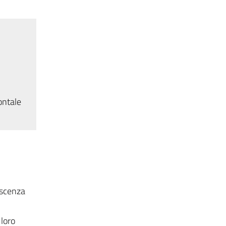
ontale
oscenza
 loro