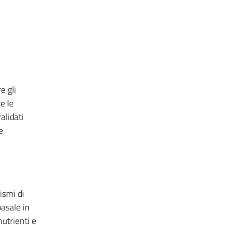
e gli
e le
alidati
e
i
ismi di
basale in
nutrienti e