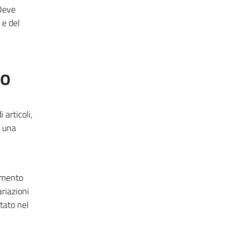
 Deve
 e del
to
 articoli,
e una
namento
riazioni
tato nel